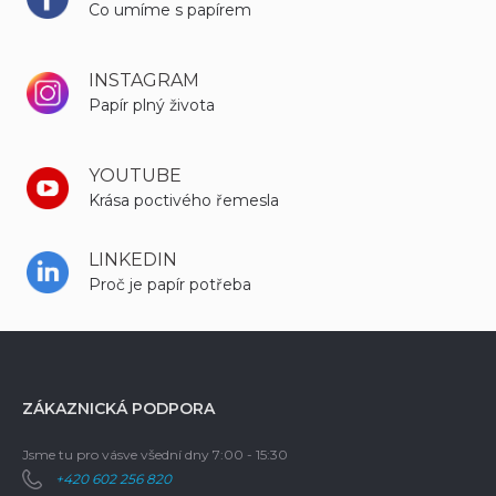
Co umíme s papírem
INSTAGRAM
Papír plný života
YOUTUBE
Krása poctivého řemesla
LINKEDIN
Proč je papír potřeba
ZÁKAZNICKÁ PODPORA
Jsme tu pro vás
ve všední dny 7:00 - 15:30
+420 602 256 820