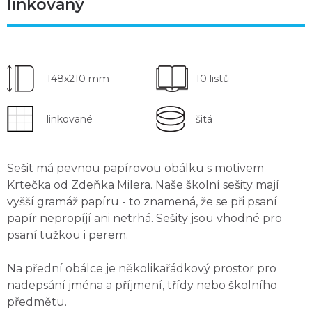
linkovaný
148x210 mm
10 listů
linkované
šitá
Sešit má pevnou papírovou obálku
s motivem
Krtečka
od Zdeňka Milera. Naše školní sešity mají
vyšší gramáž papíru
- to znamená, že se
při psaní
papír nepropíjí ani netrhá
. Sešity jsou
vhodné pro
psaní tužkou i perem
.
Na přední obálce je několikařádkový
prostor pro
nadepsání
jména a příjmení, třídy nebo školního
předmětu.