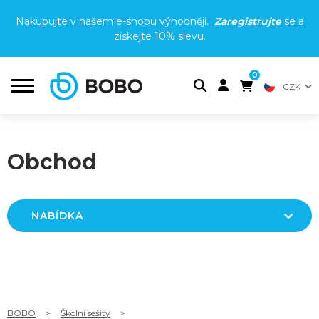
Nakupujte v našem e-shopu výhodněji.
Zaregistrujte
se a
získejte
10% slevu
.
0
CZK
Obchod
NABÍDKA
BOBO
>
Školní sešity
>