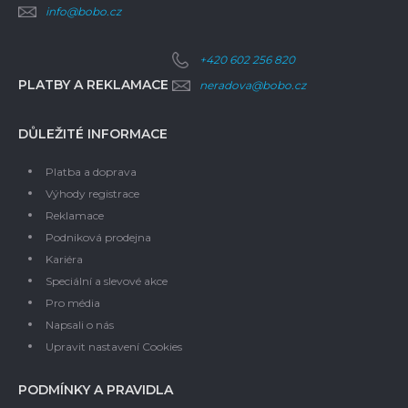
info@bobo.cz
+420 602 256 820
PLATBY A REKLAMACE
neradova@bobo.cz
DŮLEŽITÉ INFORMACE
Platba a doprava
Výhody registrace
Reklamace
Podniková prodejna
Kariéra
Speciální a slevové akce
Pro média
Napsali o nás
Upravit nastavení Cookies
PODMÍNKY A PRAVIDLA