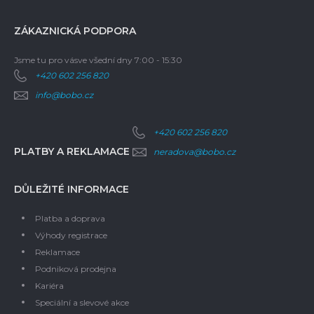
ZÁKAZNICKÁ PODPORA
Jsme tu pro vás
ve všední dny 7:00 - 15:30
+420 602 256 820
info@bobo.cz
+420 602 256 820
PLATBY A REKLAMACE
neradova@bobo.cz
DŮLEŽITÉ INFORMACE
Platba a doprava
Výhody registrace
Reklamace
Podniková prodejna
Kariéra
Speciální a slevové akce