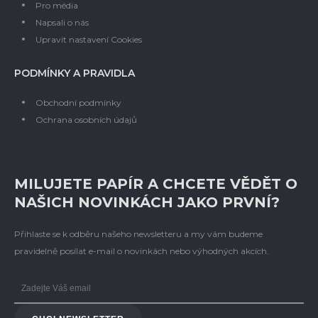
Pro média
Napsali o nás
Upravit nastavení Cookies
PODMÍNKY A PRAVIDLA
Obchodní podmínky
Ochrana osobních údajů
MILUJETE PAPÍR A CHCETE VĚDĚT O
NAŠICH NOVINKÁCH JAKO PRVNÍ?
Přihlaste se k odběru našeho newsletteru a my vám budeme
pravidelně posílat e-mail o novinkách nebo výhodných akcích.