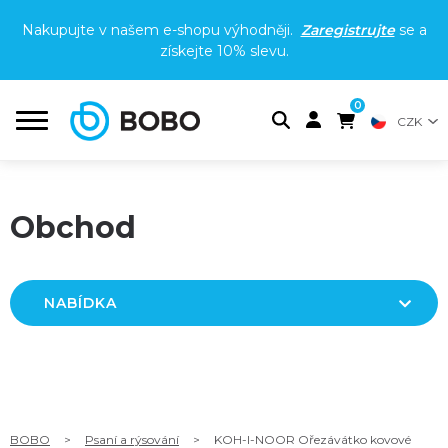
Nakupujte v našem e-shopu výhodněji.
Zaregistrujte
se a
získejte
10% slevu
.
0
CZK
Obchod
NABÍDKA
BOBO
>
Psaní a rýsování
>
KOH-I-NOOR Ořezávátko kovové