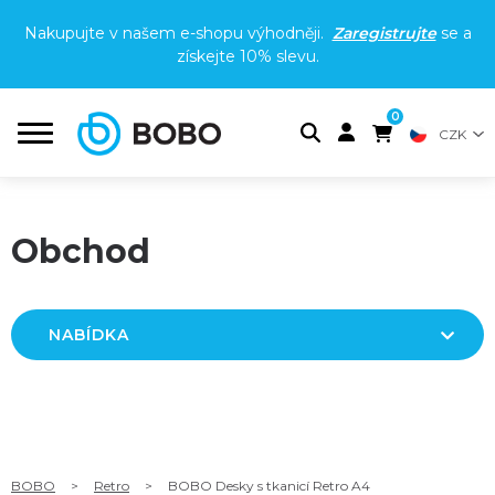
Nakupujte v našem e-shopu výhodněji.
Zaregistrujte
se a
získejte
10% slevu
.
0
CZK
Obchod
NABÍDKA
BOBO
>
Retro
>
BOBO Desky s tkanicí Retro A4