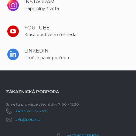
INSTAGRAM
Papír plný života
YOUTUBE
Krása poctivého řemesla
LINKEDIN
Proč je papír potřeba
ZÁKAZNICKÁ PODPORA
Jsme tu pro vás
ve všední dny 7:00 - 15:30
+420 602 256 820
info@bobo.cz
+420 602 256 820