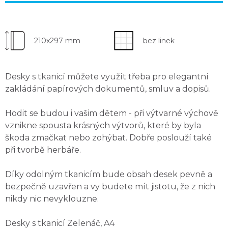
210x297 mm
bez linek
Desky s tkanicí můžete využít třeba pro elegantní
zakládání papírových dokumentů, smluv a dopisů
.
Hodit se budou i vašim dětem - při výtvarné výchově
vznikne spousta krásných výtvorů, které by byla
škoda zmačkat nebo zohýbat.
Dobře poslouží také
při tvorbě herbáře
.
Díky odolným tkanicím bude obsah desek pevně a
bezpečně uzavřen
a vy budete mít jistotu, že z nich
nikdy nic nevyklouzne.
Desky s tkanicí Zelenáč, A4