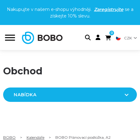
Nakupujte v našem e-shopu výhodněji.
Zaregistrujte
se a
získejte
10% slevu
.
0
CZK
Obchod
NABÍDKA
BOBO
>
Kalendáře
>
BOBO Plánovací podložka, A2