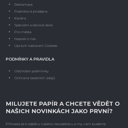
Reklamace
Podniková prodejna
Kariéra
Speciální a slevové akce
Pro média
Napsali o nás
Upravit nastavení Cookies
PODMÍNKY A PRAVIDLA
Obchodní podmínky
Ochrana osobních údajů
MILUJETE PAPÍR A CHCETE VĚDĚT O
NAŠICH NOVINKÁCH JAKO PRVNÍ?
Přihlaste se k odběru našeho newsletteru a my vám budeme