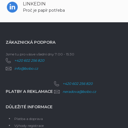
LINKEDIN
Proč je papír potřeba
ZÁKAZNICKÁ PODPORA
Jsme tu pro vás
ve všední dny 7:00 - 15:30
+420 602 256 820
info@bobo.cz
+420 602 256 820
PLATBY A REKLAMACE
neradova@bobo.cz
DŮLEŽITÉ INFORMACE
Platba a doprava
Výhody registrace