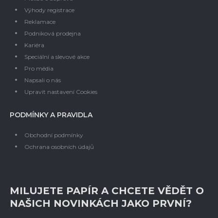
Výhody registrace
Reklamace
Podniková prodejna
Kariéra
Speciální a slevové akce
Pro média
Napsali o nás
Upravit nastavení Cookies
PODMÍNKY A PRAVIDLA
Obchodní podmínky
Ochrana osobních údajů
MILUJETE PAPÍR A CHCETE VĚDĚT O
NAŠICH NOVINKÁCH JAKO PRVNÍ?