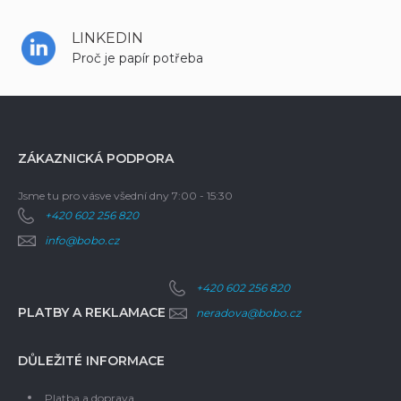
LINKEDIN
Proč je papír potřeba
ZÁKAZNICKÁ PODPORA
Jsme tu pro vás
ve všední dny 7:00 - 15:30
+420 602 256 820
info@bobo.cz
+420 602 256 820
PLATBY A REKLAMACE
neradova@bobo.cz
DŮLEŽITÉ INFORMACE
Platba a doprava