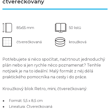
čtverečkovaný
85x55 mm
50 listů
čtverečkovaná
kroužková
Potřebujete si
něco spočítat, načrtnout jednoduchý
plán
nebo si jen
rychle něco poznamenat
? Tenhle
notýsek je na to ideální. Malý formát z něj dělá
praktického pomocníka
na cesty i do práce.
Kroužkový blok Retro, mini, čtverečkovaný:
● Formát: 5,5 x 8,5 cm
● Lineatura: Čtverečkovaná