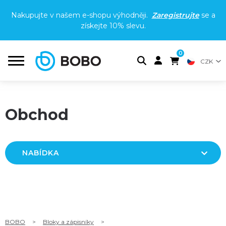
Nakupujte v našem e-shopu výhodněji.
Zaregistrujte
se a
získejte
10% slevu
.
0
CZK
Obchod
NABÍDKA
BOBO
>
Bloky a zápisníky
>