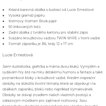
● Krásná
barevná obálka s ilustrací
od Lucie Ernestové
●
Vysoká gramáž papíru
● Krémový
Holmen Book papír
● 50
linkovaných
listů
●
Zadní obálka z tvrdého kartonu
pro stabilní zápis
● Svázáno
kroužkovou vazbou TWIN WIRE
v horní vazbě
● Formát zápisníku
je B6, tedy 12 x 17 cm
Lucie Ernestová
Jsem ilustrátorka, grafička a máma dvou kluků. Vymýšlím a
vydávám hry šité na míru dětskému humoru a fantazii a také
poznámkové bloky v kroužkové vazbě. Kreslím inspirační
obrázky na důležitá životní témata, která se objedvují i na
obálkách zápisníků, bloků nebo například Vymalovánek.
Obrázky se stávají zrcadlem našich vlastních postojů a
odrazovým můstkem pro zajímavé rozhovory. Jsou