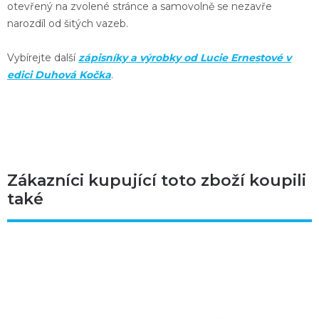
otevřený na zvolené stránce a samovolně se nezavře
narozdíl od šitých vazeb.
Vybírejte další
zápisníky a výrobky od Lucie Ernestové v
edici Duhová Kočka
.
Zákazníci kupující toto zboží koupili
také