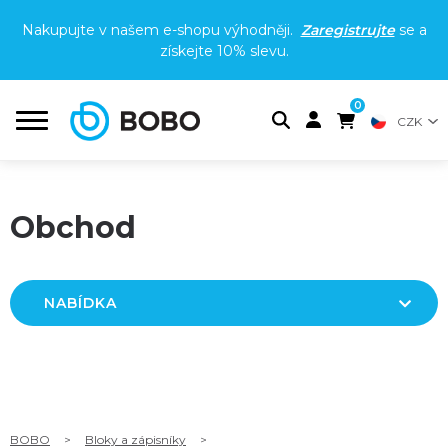
Nakupujte v našem e-shopu výhodněji.
Zaregistrujte
se a
získejte
10% slevu
.
0
CZK
Obchod
NABÍDKA
BOBO
>
Bloky a zápisníky
>