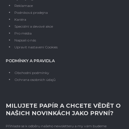
Reklamace
Podniková prodejna
Kariéra
Speciální a slevové akce
Pro média
Napsali o nás
Upravit nastavení Cookies
PODMÍNKY A PRAVIDLA
Obchodní podmínky
Ochrana osobních údajů
MILUJETE PAPÍR A CHCETE VĚDĚT O
NAŠICH NOVINKÁCH JAKO PRVNÍ?
Přihlaste se k odběru našeho newsletteru a my vám budeme