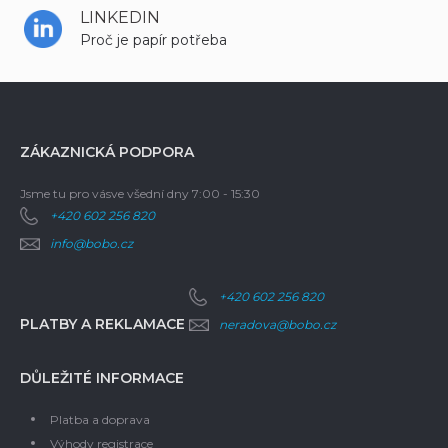
LINKEDIN
Proč je papír potřeba
ZÁKAZNICKÁ PODPORA
Jsme tu pro vás
ve všední dny 7:00 - 15:30
+420 602 256 820
info@bobo.cz
+420 602 256 820
PLATBY A REKLAMACE
neradova@bobo.cz
DŮLEŽITÉ INFORMACE
Platba a doprava
Výhody registrace