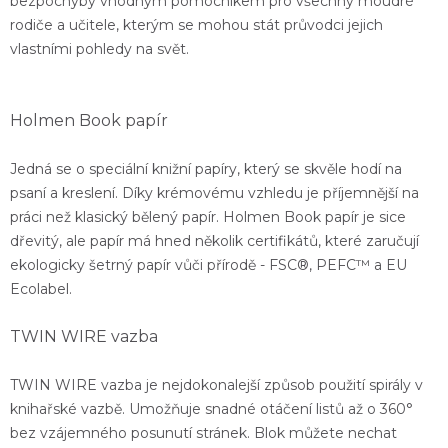
bezpochyby vhodným pomocníkem pro všechny moudré
rodiče a učitele, kterým se mohou stát průvodci jejich
vlastními pohledy na svět.
Holmen Book papír
Jedná se o speciální knižní papíry, který se skvěle hodí na
psaní a kreslení. Díky krémovému vzhledu je příjemnější na
práci než klasický bělený papír. Holmen Book papír je sice
dřevitý, ale papír má hned několik certifikátů, které zaručují
ekologicky šetrný papír vůči přírodě -
FSC®, PEFC™ a EU
Ecolabel.
TWIN WIRE vazba
TWIN WIRE vazba je nejdokonalejší způsob použití spirály v
knihařské vazbě. Umožňuje snadné otáčení listů až o 360°
bez vzájemného posunutí stránek. Blok můžete nechat