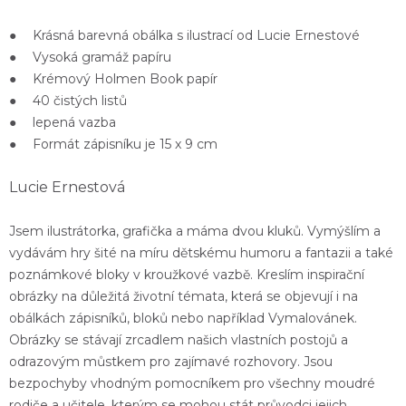
● Krásná
barevná obálka s ilustrací
od Lucie Ernestové
●
Vysoká gramáž papíru
● Krémový
Holmen Book papír
●
40 čistých
listů
●
lepená vazba
● Formát zápisníku je
15 x 9 cm
Lucie Ernestová
Jsem ilustrátorka, grafička a máma dvou kluků. Vymýšlím a
vydávám hry šité na míru dětskému humoru a fantazii a také
poznámkové bloky v kroužkové vazbě. Kreslím inspirační
obrázky na důležitá životní témata, která se objevují i na
obálkách zápisníků, bloků nebo například Vymalovánek.
Obrázky se stávají zrcadlem našich vlastních postojů a
odrazovým můstkem pro zajímavé rozhovory. Jsou
bezpochyby vhodným pomocníkem pro všechny moudré
rodiče a učitele, kterým se mohou stát průvodci jejich