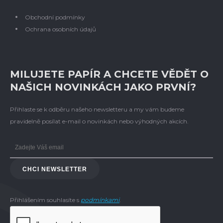
Obchodní podmínky
Ochrana osobních údajů
MILUJETE PAPÍR A CHCETE VĚDĚT O
NAŠICH NOVINKÁCH JAKO PRVNÍ?
Přihlaste se k odběru našeho newsletteru a my vám budeme
pravidelně posílat e-mail o novinkách nebo výhodných akcích.
CHCI NEWSLETTER
Přihlášením souhlasíte s
podmínkami
.