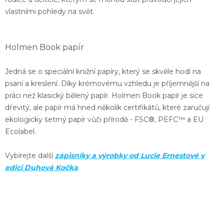
vlastními pohledy na svět.
Holmen Book papír
Jedná se o speciální knižní papíry, který se skvěle hodí na
psaní a kreslení. Díky krémovému vzhledu je příjemnější na
práci než klasický bělený papír. Holmen Book papír je sice
dřevitý, ale papír má hned několik certifikátů, které zaručují
ekologicky šetrný papír vůči přírodě -
FSC®, PEFC™ a EU
Ecolabel.
Vybírejte další
zápisníky a výrobky od Lucie Ernestové v
edici Duhová Kočka
.