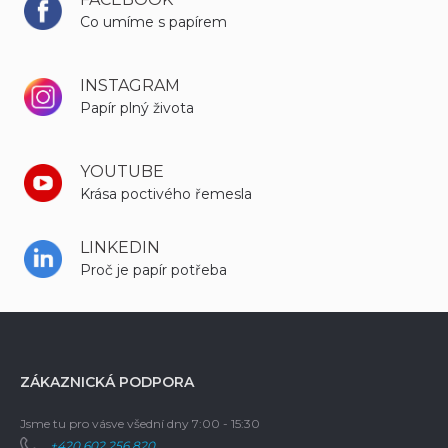
Co umíme s papírem
INSTAGRAM
Papír plný života
YOUTUBE
Krása poctivého řemesla
LINKEDIN
Proč je papír potřeba
ZÁKAZNICKÁ PODPORA
Jsme tu pro vás
ve všední dny 7:00 - 15:30
+420 602 256 820