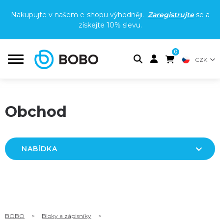
Nakupujte v našem e-shopu výhodněji.
Zaregistrujte
se a
získejte
10% slevu
.
0
CZK
Obchod
NABÍDKA
BOBO
>
Bloky a zápisníky
>