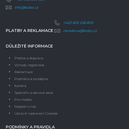
info@bobo.cz
+420 602 256 820
PLATBY A REKLAMACE
neradova@bobo.cz
DŮLEŽITÉ INFORMACE
Platba a doprava
Výhody registrace
Reklamace
Podniková prodejna
Kariéra
Speciální a slevové akce
Pro média
Napsali o nás
Upravit nastavení Cookies
PODMÍNKY A PRAVIDLA