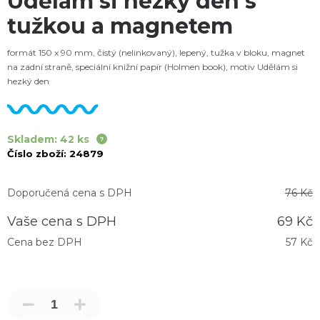
Udělám si hezký den s
tužkou a magnetem
formát 150 x 90 mm, čistý (nelinkovaný), lepený, tužka v bloku, magnet
na zadní straně, speciální knižní papír (Holmen book), motiv Udělám si
hezký den
Skladem: 42 ks
Číslo zboží:
24879
Doporučená cena s DPH
76 Kč
Vaše cena s DPH
69 Kč
Cena bez DPH
57 Kč