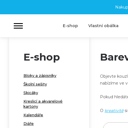
Nakup
E-shop
Vlastní obálka
E-shop
Bare
Bloky a zápisníky
Objevte kouzl
nabízíme ve
v
Školní sešity
Skicáky
Pokud hledáte 
Kreslicí a akvarelové
kartony
O
kreativitě
si
Kalendáře
Diáře