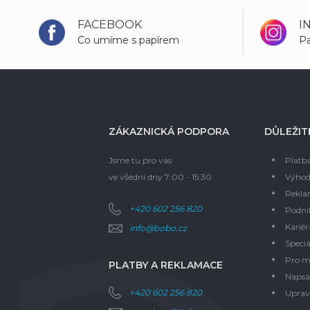
FACEBOOK
I
Co umíme s papírem
Pa
ZÁKAZNICKÁ PODPORA
DŮLEŽIT
Jsme tu pro vás
Platb
ve všední dny 7:00 - 15:30
Výhod
Rekla
+420 602 256 820
Podni
Kariér
info@bobo.cz
Speciá
Pro m
PLATBY A REKLAMACE
Napsal
+420 602 256 820
Upravi