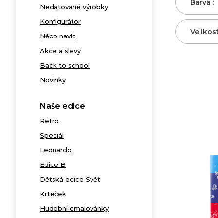
Barva :
Nedatované výrobky
Konfigurátor
Velikost
Něco navíc
Akce a slevy
Back to school
Novinky
Naše edice
Retro
Speciál
Leonardo
Edice B
Dětská edice Svět
Krteček
Hudební omalovánky