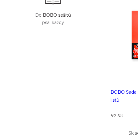
Do
BOBO sešitů
psal každý
BOBO Sada č
listů
92 Kč
Skla