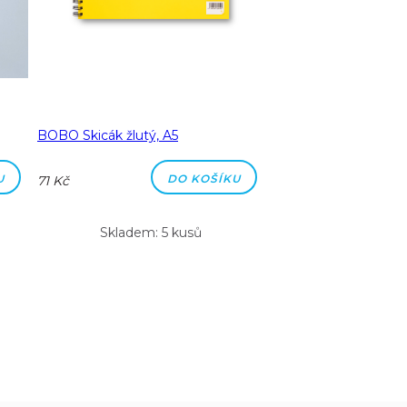
BOBO Skicák žlutý, A5
BOBO Kroužkový bl
nezabije, to mě posílí
U
DO KOŠÍKU
71 Kč
90 Kč
Skladem: 5 kusů
Skladem: 10