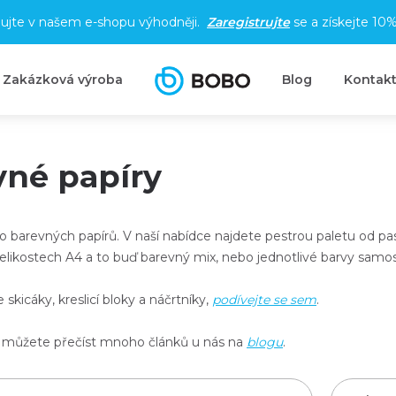
ujte v našem e-shopu výhodněji.
Zaregistrujte
se a získejte
10%
Zakázková výroba
Blog
Kontak
vné papíry
o barevných papírů. V naší nabídce najdete
pestrou paletu od pa
elikostech A4
a to buď
barevný mix
, nebo
jednotlivé barvy samo
skicáky, kreslicí bloky a náčrtníky,
podívejte se sem
.
 můžete přečíst mnoho článků u nás na
blogu
.