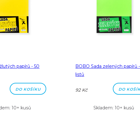
lutých papírů - 50
BOBO Sada zelených papírů -
listů
DO KOŠÍKU
DO KOŠÍ
92 Kč
dem: 10+ kusů
Skladem: 10+ kusů