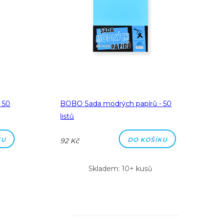
 50
BOBO Sada modrých papírů - 50
listů
KU
DO KOŠÍKU
92 Kč
Skladem: 10+ kusů