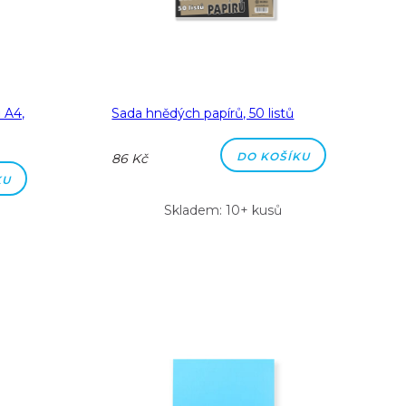
 A4,
Sada hnědých papírů, 50 listů
DO KOŠÍKU
86 Kč
KU
Skladem: 10+ kusů