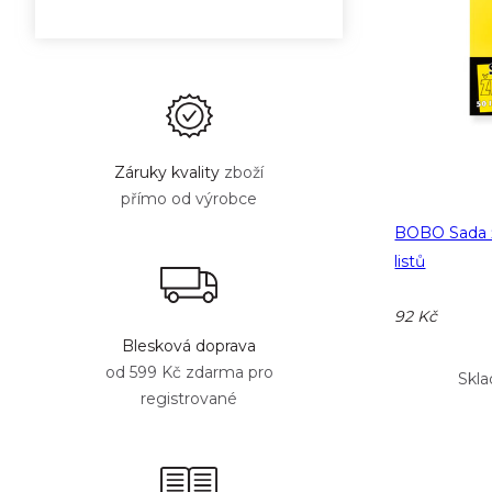
Záruky kvality
zboží
přímo od výrobce
BOBO Sada ž
listů
92 Kč
Blesková doprava
od 599 Kč zdarma pro
Skla
registrované