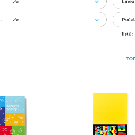
Linea
:
Počet
listů:
TO