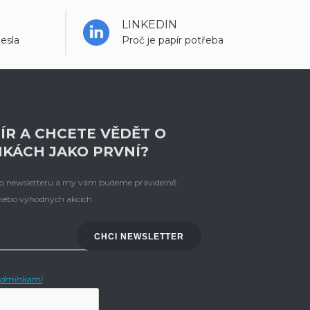
LINKEDIN
esla
Proč je papír potřeba
ÍR A CHCETE VĚDĚT O
NKÁCH JAKO PRVNÍ?
eho newsletteru a my vám budeme pravidelně
 nebo výhodných akcích.
CHCI NEWSLETTER
dmínkami
.