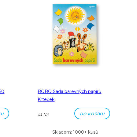
50
BOBO Sada barevných papírů
Krteček
KU
DO KOŠÍKU
41 Kč
Skladem: 1000+ kusů