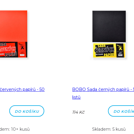
ervených papírů - 50
BOBO Sada černých papírů - 
listů
DO KOŠÍKU
DO KOŠÍ
114 Kč
dem: 10+ kusů
Skladem: 5 kusů