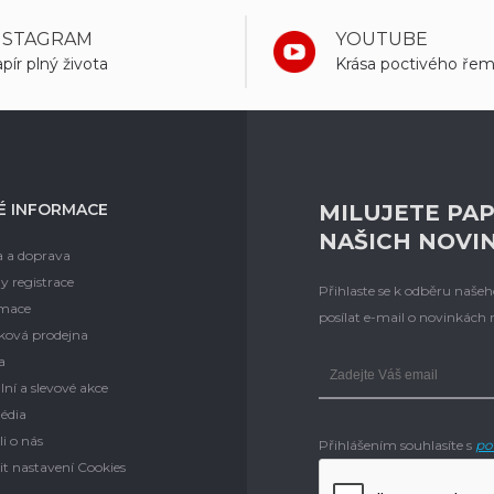
NSTAGRAM
YOUTUBE
pír plný života
Krása poctivého řem
É INFORMACE
MILUJETE PAP
NAŠICH NOVI
a a doprava
y registrace
Přihlaste se k odběru naš
mace
posílat e-mail o novinkách
ková prodejna
a
lní a slevové akce
édia
i o nás
Přihlášením souhlasíte s
po
t nastavení Cookies