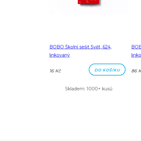
jhranné pastelky
BOBO Školní sešit Svět, 624,
BOB
ks
linkovaný
link
DO KOŠÍKU
DO KOŠÍKU
16 Kč
86 
dem: 4 kusy
Skladem: 1000+ kusů