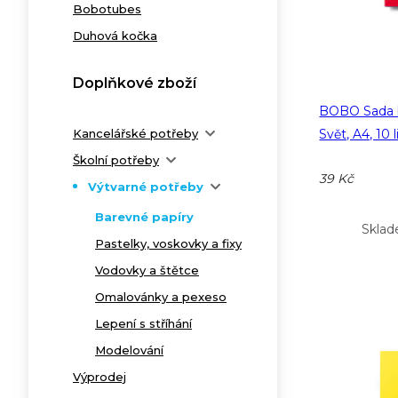
Bobotubes
Duhová kočka
Doplňkové zboží
BOBO Sada b
Kancelářské potřeby
Svět, A4, 10 l
Školní potřeby
39 Kč
Výtvarné potřeby
Barevné papíry
Sklad
Pastelky, voskovky a fixy
Vodovky a štětce
Omalovánky a pexeso
Lepení s stříhání
Modelování
Výprodej