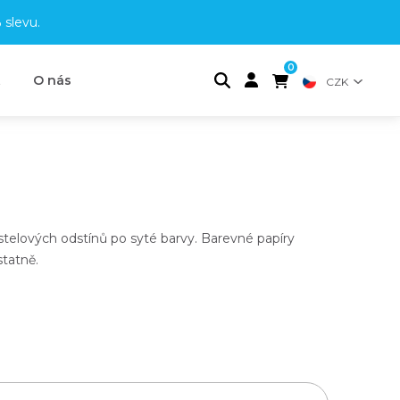
 slevu
.
0
t
O nás
CZK
stelových odstínů po syté barvy
. Barevné papíry
statně
.