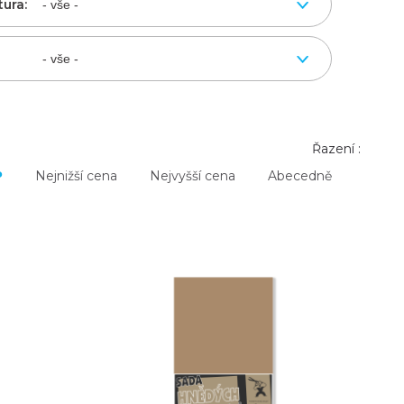
tura:
Řazení :
P
Nejnižší cena
Nejvyšší cena
Abecedně